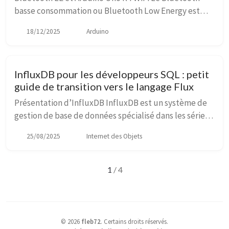
basse consommation ou Bluetooth Low Energy est
une technique de transmission sans fil basée sur le
18/12/2025
Arduino
standard ouvert Bluetooth. Comparé au Bluetooth,...
InfluxDB pour les développeurs SQL : petit
guide de transition vers le langage Flux
Présentation d’InfluxDB InfluxDB est un système de
gestion de base de données spécialisé dans les séries
temporelles — c’est-à-dire des données horodatées,
25/08/2025
Internet des Objets
comme les relevés de capteurs (températu...
1
/ 4
©
2026
fleb72
.
Certains droits réservés.