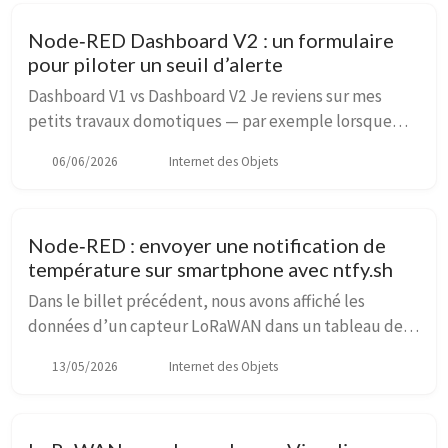
Node‑RED Dashboard V2 : un formulaire
pour piloter un seuil d’alerte
Dashboard V1 vs Dashboard V2 Je reviens sur mes
petits travaux domotiques — par exemple lorsque
j’affichais les données d’un capteur de température et
06/06/2026
Internet des Objets
d’humidité LoRaWAN dans un tableau de bord No...
Node‑RED : envoyer une notification de
température sur smartphone avec ntfy.sh
Dans le billet précédent, nous avons affiché les
données d’un capteur LoRaWAN dans un tableau de
bord conçu avec Node‑RED. Nous allons maintenant
13/05/2026
Internet des Objets
déclencher une notification sur smartphone lorsque ...