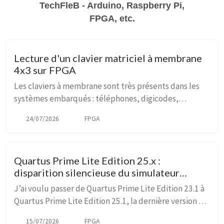
TechFleB - Arduino, Raspberry Pi,
FPGA, etc.
Lecture d'un clavier matriciel à membrane
4x3 sur FPGA
Les claviers à membrane sont très présents dans les
systèmes embarqués : téléphones, digicodes,
interfaces de contrôle, ou encore dans vos projets
24/07/2026
FPGA
Arduino. Leur simplicité apparente cache une ingén...
Quartus Prime Lite Edition 25.x :
disparition silencieuse du simulateur
gratuit
J’ai voulu passer de Quartus Prime Lite Edition 23.1 à
Quartus Prime Lite Edition 25.1, la dernière version au
moment où j’écris ce billet. Voir Altera Download
15/07/2026
FPGA