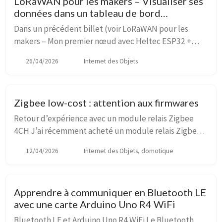
LoRaWAN pour les makers – Visualiser ses
données dans un tableau de bord
Node‑RED
Dans un précédent billet (voir LoRaWAN pour les
makers – Mon premier nœud avec Heltec ESP32 +
DS18B20 vers The Things Network), j’avais créé un
26/04/2026
Internet des Objets
premier nœud LoRaWAN avec une carte Heltec ESP32
reli...
Zigbee low-cost : attention aux firmwares
Retour d’expérience avec un module relais Zigbee
4CH J’ai récemment acheté un module relais Zigbee
4 canaux de marque MHCOZY pour piloter un petit
12/04/2026
Internet des Objets, domotique
montage en basse tension (12 V CC). On en trouve ...
Apprendre à communiquer en Bluetooth LE
avec une carte Arduino Uno R4 WiFi
Bluetooth LE et Arduino Uno R4 WiFi Le Bluetooth