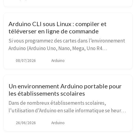
Center. C’est important de se mettr...
Arduino CLI sous Linux : compiler et
téléverser en ligne de commande
Si vous programmez des cartes dans l’environnement
Arduino (Arduino Uno, Nano, Mega, Uno R4
Minima/WiFi, mais aussi ESP8266/ESP32, RP2040,
08/07/2026
Arduino
RP2350, etc.), vous êtes sans doute passés par l’IDE
Ardui...
Un environnement Arduino portable pour
les établissements scolaires
Dans de nombreux établissements scolaires,
l’utilisation d’Arduino en salle informatique se heurte
à des contraintes techniques bien connues : postes
26/06/2026
Arduino
verrouillés, droits limités, proxys académiques...