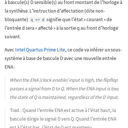
à bascule(s) D sensible(s) au front montant de l’horloge à
la synthèse. L’instruction d’affectation (dite non-
bloquante)
signifie que l’état « courant » de
q <= d
l’entrée d sera « affecté » à la sortie q au front d’horloge
suivant.
Avec
Intel Quartus Prime Lite
, ce code va inférer un sous-
système à base de bascule D avec une nouvelle entrée
ENA :
When the ENA (clock enable) input is high, the flipflop
passes a signal from D to Q. When the ENA input is low,
the state of Q is maintained, regardless of the D input.
Trad. : Quand l’entrée ENA est active à l’état haut, la
bascule dirige le signal D vers Q. Quand l’entrée ENA
est à l’état bas, l’état de Q est maintenu,