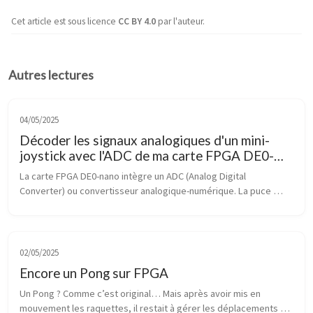
Cet article est sous licence
CC BY 4.0
par l'auteur.
Autres lectures
04/05/2025
Décoder les signaux analogiques d'un mini-
joystick avec l'ADC de ma carte FPGA DE0-
nano
La carte FPGA DE0-nano intègre un ADC (Analog Digital 
Converter) ou convertisseur analogique-numérique. La puce 
ADC128S022 comprend 8 entrées analogiques reliées à un port 
GPIO 2x13 E/S sur le dess...
02/05/2025
Encore un Pong sur FPGA
Un Pong ? Comme c’est original… Mais après avoir mis en 
mouvement les raquettes, il restait à gérer les déplacements et 