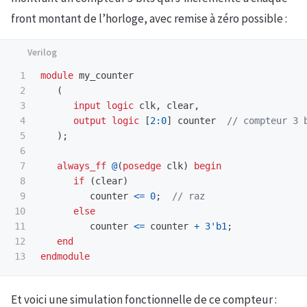
front montant de l’horloge, avec remise à zéro possible :
1

module
my_counter
2

(
3

input
logic
clk
,
clear
,
4

output
logic
[
2
:
0
]
counter
// compteur 3 
5

);
6

7

always_ff
@
(
posedge
clk
)
begin
8

if
(
clear
)
9

counter
<=
0
;
// raz
10

else
11

counter
<=
counter
+
3'b1
;
12

end
endmodule
Et voici une simulation fonctionnelle de ce compteur :