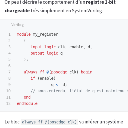
On peut décrire le comportement d’un
registre 1-bit
chargeable
très simplement en SystemVerilog.
1

module
my_register
2

(
3

input
logic
clk
,
enable
,
d
,
4

output
logic
q
5

);
6

7

always_ff
@
(
posedge
clk
)
begin
8

if
(
enable
)
9

q
<=
d
;
10

// sous-entendu, l'état de q est maintenu 
11

end
endmodule
Le bloc
va inférer un système
always_ff @(posedge clk)