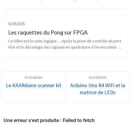
rebonds de la p’tite balle. Au niveau du matériel, je reprends : la 
ca...
01/05/2025
Les raquettes du Pong sur FPGA
Ce billet est la suite logique… Après la prise de contrôle du port 
VGA et le décodage des signaux en quadrature d’un encodeur 
rotatif, nous contrôlons les horizontales et les verticales. Nous 
pouvo...
Le KAARduino scanner kit
Arduino Uno R4 WiFi et la
matrice de LEDs