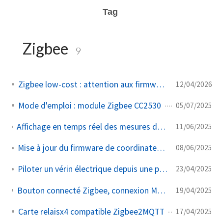
Tag
Zigbee
9
Zigbee low-cost : attention aux firmwares
12/04/2026
Mode d'emploi : module Zigbee CC2530
05/07/2025
Affichage en temps réel des mesures de température et humidité du capteur Zigbee SNZB-02P avec FastAPI et MQTT
11/06/2025
Mise à jour du firmware de coordinateur Zigbee
08/06/2025
Piloter un vérin électrique depuis une page Web en Zigbee
23/04/2025
Bouton connecté Zigbee, connexion MQTT en Python avec Eclipse Paho-MQTT
19/04/2025
Carte relaisx4 compatible Zigbee2MQTT
17/04/2025