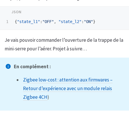
{
"state_l1"
:
"OFF"
,
"state_l2"
:
"ON"
}
Je vais pouvoir commander l’ouverture de la trappe de la
mini-serre pour l’aérer. Projet à suivre…
En complément :
Zigbee low-cost : attention aux firmwares –
Retour d’expérience avec un module relais
Zigbee 4CH
)