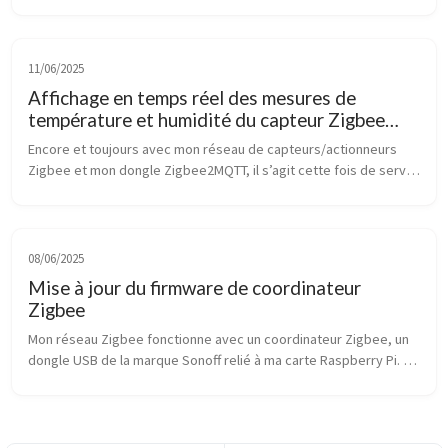
2,4 GHz 802.15.4, ZigBee et RF4CE. Il offre une portée de 
communication annon...
11/06/2025
Affichage en temps réel des mesures de
température et humidité du capteur Zigbee
SNZB-02P avec FastAPI et MQTT
Encore et toujours avec mon réseau de capteurs/actionneurs 
Zigbee et mon dongle Zigbee2MQTT, il s’agit cette fois de servir 
une page Web avec les données renvoyées par un capteur 
Zigbee de températ...
08/06/2025
Mise à jour du firmware de coordinateur
Zigbee
Mon réseau Zigbee fonctionne avec un coordinateur Zigbee, un 
dongle USB de la marque Sonoff relié à ma carte Raspberry Pi. 
Pour être plus précis, c’est un Sonoff Zigbee 3.0 USB Dongle 
Plus (ZB D...